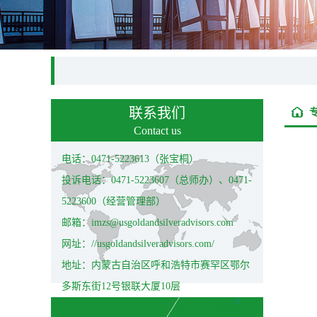
联系我们
Contact us
电话：0471-5223613（张宝桐）
投诉电话：0471-5223607（总师办）、0471-
5223600（经营管理部）
邮箱：imzs@usgoldandsilveradvisors.com
网址：//usgoldandsilveradvisors.com/
地址：内蒙古自治区呼和浩特市赛罕区鄂尔
多斯东街12号银联大厦10层