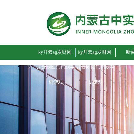
ky开云ag发财网-开云网娱乐官网手机游戏
ky开云ag发财网-
ky开云ag发财网-
新
开云网娱乐官网手
开云网娱乐官网手
机游戏
机游戏