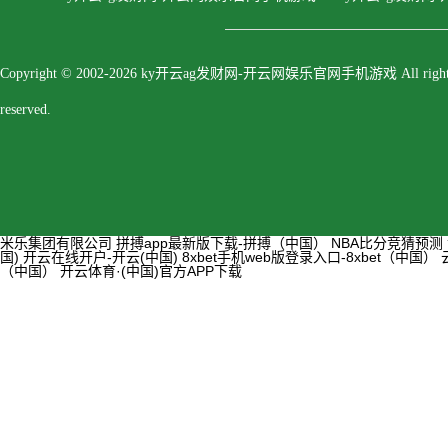
Copyright © 2002-2026 ky开云ag发财网-开云网娱乐官网手机游戏 All right
reserved.
米乐集团有限公司
拼搏app最新版下载-拼搏（中国）
NBA比分竞猜预测
国)
开云在线开户-开云(中国)
8xbet手机web版登录入口-8xbet（中国）
（中国）
开云体育·(中国)官方APP下载