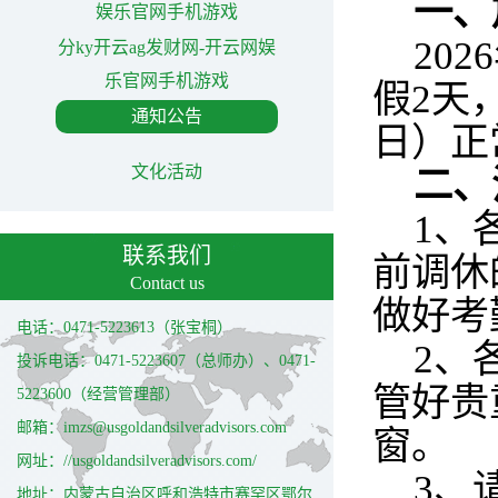
一、
娱乐官网手机游戏
20
分ky开云ag发财网-开云网娱
乐官网手机游戏
假2天
通知公告
日）正
文化活动
二、
1、
联系我们
前调休
Contact us
做好考
电话：0471-5223613（张宝桐）
2、
投诉电话：0471-5223607（总师办）、0471-
管好贵
5223600（经营管理部）
邮箱：imzs@usgoldandsilveradvisors.com
窗。
网址：//usgoldandsilveradvisors.com/
3、
地址：内蒙古自治区呼和浩特市赛罕区鄂尔