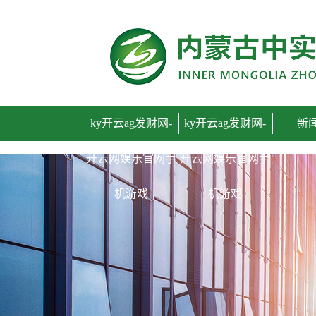
ky开云ag发财网-开云网娱乐官网手机游戏
ky开云ag发财网-
ky开云ag发财网-
新
开云网娱乐官网手
开云网娱乐官网手
机游戏
机游戏