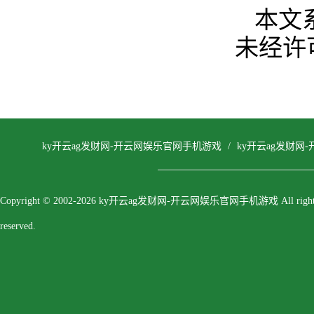
本文
未经许
ky开云ag发财网-开云网娱乐官网手机游戏
/
ky开云ag发财
Copyright © 2002-2026 ky开云ag发财网-开云网娱乐官网手机游戏 All right
reserved.