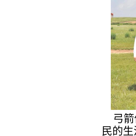
弓箭
民的生