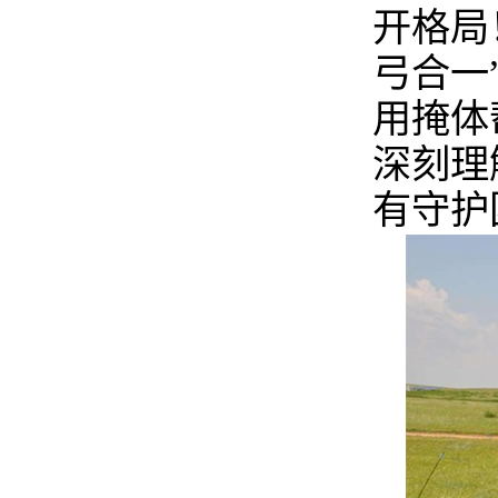
开格局
弓合一
用掩体
深刻理
有守护