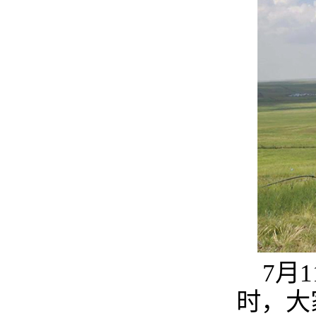
7月
时，大