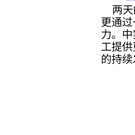
两天
更通过
力。中
工提供
的持续