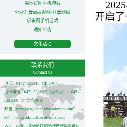
20
娱乐官网手机游戏
分ky开云ag发财网-开云网娱
开启了
乐官网手机游戏
通知公告
文化活动
联系我们
Contact us
电话：0471-5223613（张宝桐）
投诉电话：0471-5223607（总师办）、0471-
5223600（经营管理部）
邮箱：imzs@usgoldandsilveradvisors.com
网址：//usgoldandsilveradvisors.com/
地址：内蒙古自治区呼和浩特市赛罕区鄂尔