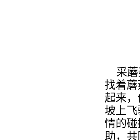
采蘑
找着蘑
起来，
坡上飞
情的碰
助，共