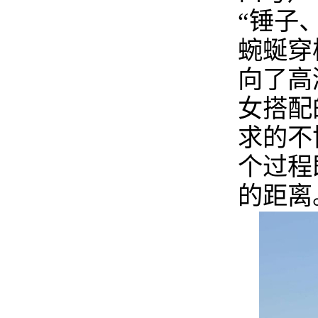
“锤子
蜿蜒穿
向了高
女搭配
求的不
个过程
的距离