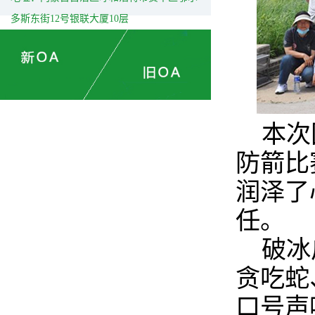
多斯东街12号银联大厦10层
本次
防箭比
润泽了
任。
破冰
贪吃蛇
口号声