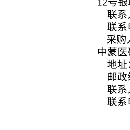
12号银
联系
联系电
采购
中蒙医
地址
邮政编
联系
联系电