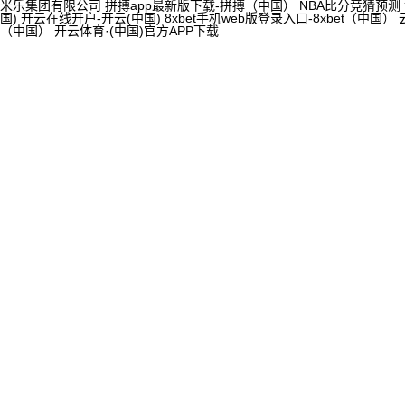
米乐集团有限公司
拼搏app最新版下载-拼搏（中国）
NBA比分竞猜预测
国)
开云在线开户-开云(中国)
8xbet手机web版登录入口-8xbet（中国）
（中国）
开云体育·(中国)官方APP下载