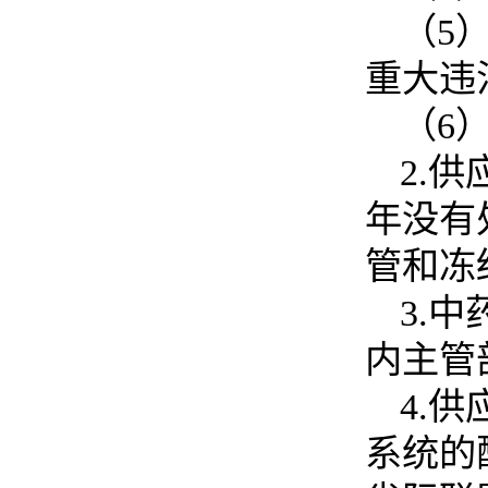
（5
重大违
（6
2.
供
年没有
管和冻
3.
中
内主管
4.
供
系统的