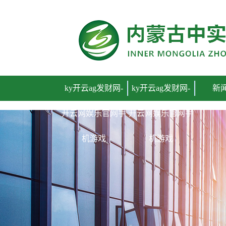
ky开云ag发财网-开云网娱乐官网手机游戏
ky开云ag发财网-
ky开云ag发财网-
新
开云网娱乐官网手
开云网娱乐官网手
机游戏
机游戏