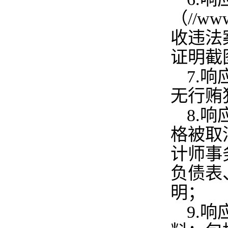
（//ww
收违法
证明截
7.
响应
无行贿
8.
响
格被取
计师事
负债表
明；
9.
响