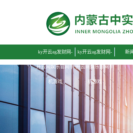
ky开云ag发财网-开云网娱乐官网手机游戏
ky开云ag发财网-
ky开云ag发财网-
新
开云网娱乐官网手
开云网娱乐官网手
机游戏
机游戏