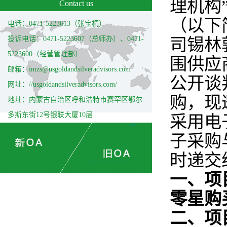
理机构
Contact us
（以下
电话：0471-5223613（张宝桐）
投诉电话：0471-5223607（总师办）、0471-
司锡林
5223600（经营管理部）
围供应商
邮箱：imzs@usgoldandsilveradvisors.com
公开谈
网址：//usgoldandsilveradvisors.com/
购，现
地址：内蒙古自治区呼和浩特市赛罕区鄂尔
多斯东街12号银联大厦10层
采用电
子采购
时递交
一、项
零星购
二、项目