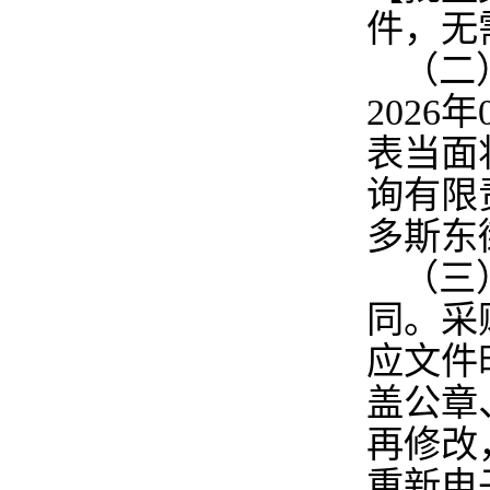
件，无
（二
2026年
表当面
询有限
多斯东
（三
同。采
应文件
盖公章
再修改
重新电