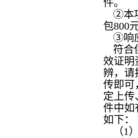
件。
②本
包80
③响
符合
效证明
辨，请
传即可
定上传
件中如
如下：
（1