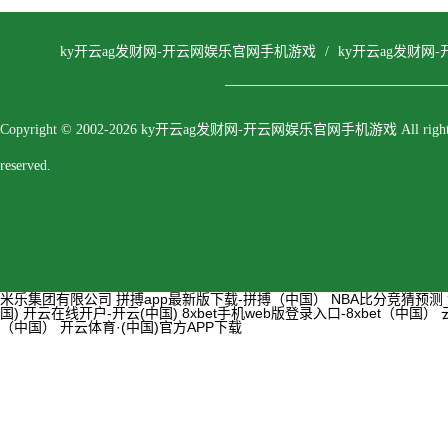
ky开云ag发财网-开云网娱乐官网手机游戏
/
ky开云ag发财
Copyright © 2002-2026 ky开云ag发财网-开云网娱乐官网手机游戏 All right
reserved.
米乐集团有限公司
拼搏app最新版下载-拼搏（中国）
NBA比分竞猜预测
国)
开云在线开户-开云(中国)
8xbet手机web版登录入口-8xbet（中国）
（中国）
开云体育·(中国)官方APP下载