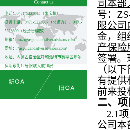
司本部
Contact us
号：ZS-
电话：0471-5223613（张宝桐）
限公司
投诉电话：0471-5223607（总师办）、0471-
5223600（经营管理部）
金，组
邮箱：imzs@usgoldandsilveradvisors.com
产保险
网址：//usgoldandsilveradvisors.com/
签署。
地址：内蒙古自治区呼和浩特市赛罕区鄂尔
多斯东街12号银联大厦10层
（以下
有提供
前来投
二、项
2.
公司本