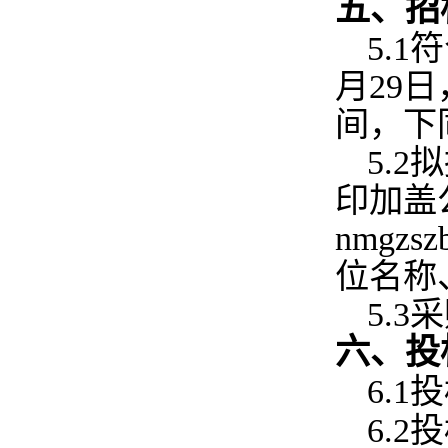
五、招
5.1
月29日
间，下
5.
印加盖
nmgz
位名称
5.
六、投
6.
6.