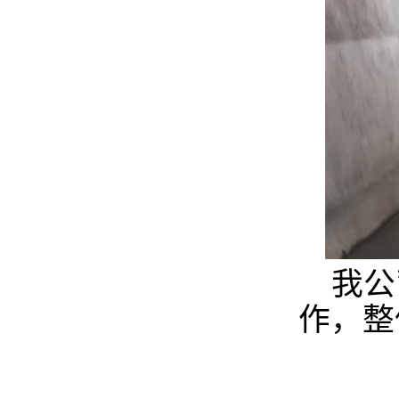
我公
作，整