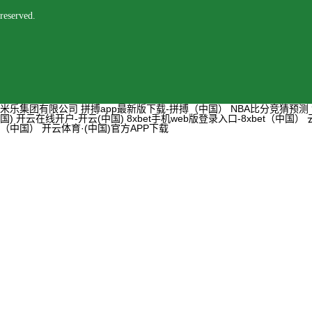
reserved.
米乐集团有限公司
拼搏app最新版下载-拼搏（中国）
NBA比分竞猜预测
国)
开云在线开户-开云(中国)
8xbet手机web版登录入口-8xbet（中国）
（中国）
开云体育·(中国)官方APP下载