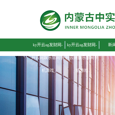
ky开云ag发财网-开云网娱乐官网手机游戏
ky开云ag发财网-
ky开云ag发财网-
新
开云网娱乐官网手
开云网娱乐官网手
机游戏
机游戏