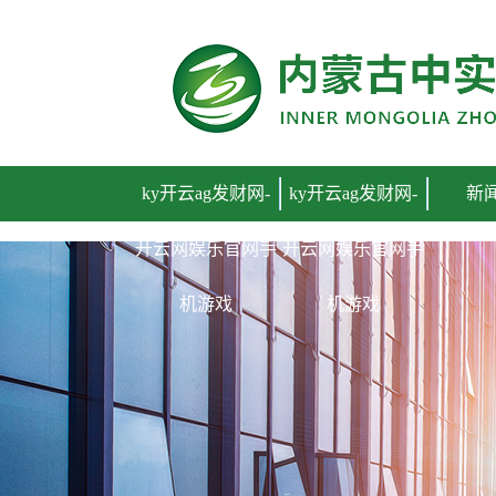
ky开云ag发财网-开云网娱乐官网手机游戏
ky开云ag发财网-
ky开云ag发财网-
新
开云网娱乐官网手
开云网娱乐官网手
机游戏
机游戏