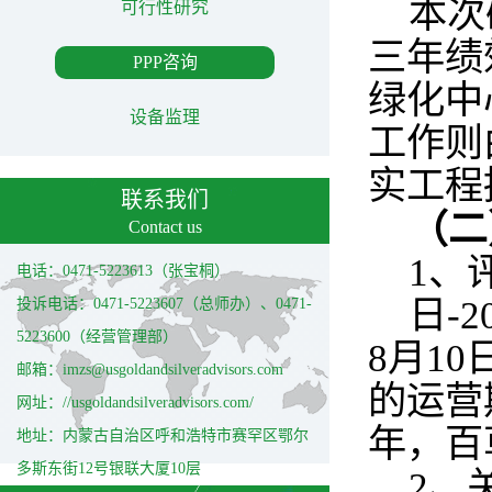
本次
可行性研究
三年绩
PPP咨询
绿化中
设备监理
工作则
实工程
联系我们
（二
Contact us
1、
电话：0471-5223613（张宝桐）
日-2
投诉电话：0471-5223607（总师办）、0471-
5223600（经营管理部）
8月1
邮箱：imzs@usgoldandsilveradvisors.com
的运营
网址：//usgoldandsilveradvisors.com/
年，百
地址：内蒙古自治区呼和浩特市赛罕区鄂尔
多斯东街12号银联大厦10层
2、