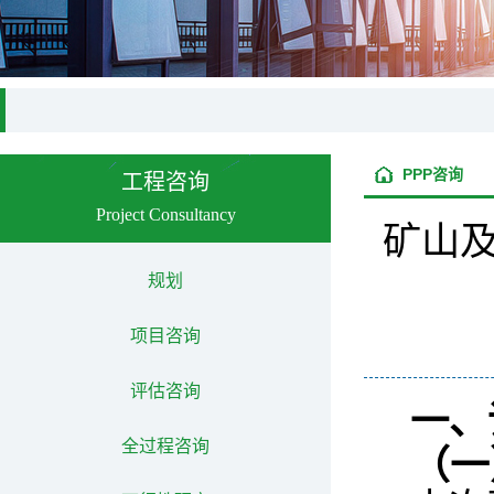
PPP咨询
工程咨询
Project Consultancy
矿山及
规划
项目咨询
评估咨询
一、
全过程咨询
（一