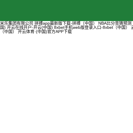
米乐集团有限公司
拼搏app最新版下载-拼搏（中国）
NBA比分竞猜预测
国)
开云在线开户-开云(中国)
8xbet手机web版登录入口-8xbet（中国）
（中国）
开云体育·(中国)官方APP下载