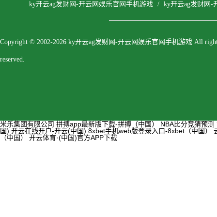
ky开云ag发财网-开云网娱乐官网手机游戏
/
ky开云ag发财
Copyright © 2002-2026 ky开云ag发财网-开云网娱乐官网手机游戏 All right
reserved.
米乐集团有限公司
拼搏app最新版下载-拼搏（中国）
NBA比分竞猜预测
国)
开云在线开户-开云(中国)
8xbet手机web版登录入口-8xbet（中国）
（中国）
开云体育·(中国)官方APP下载