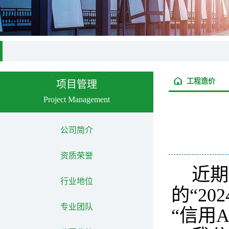
工程造价
项目管理
Project Management
公司简介
资质荣誉
近期
行业地位
的“2
专业团队
“信用