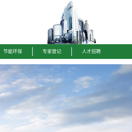
节能环保
专家登记
人才招聘