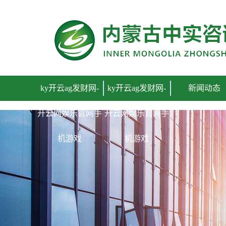
ky开云ag发财网-开云网娱乐官网手机游戏
ky开云ag发财网-
ky开云ag发财网-
新闻动态
开云网娱乐官网手
开云网娱乐官网手
机游戏
机游戏