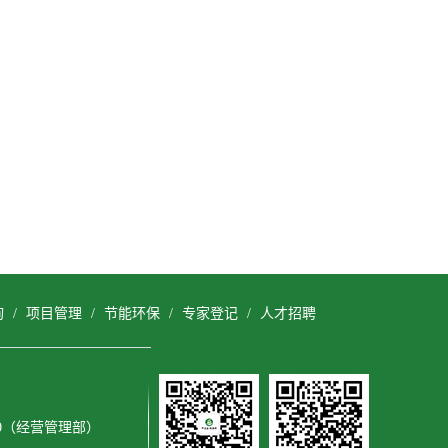
询
/
项目管理
/
节能环保
/
专家登记
/
人才招聘
3600（经营管理部）