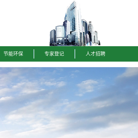
节能环保
专家登记
人才招聘