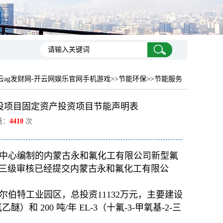
开云ag发财网-开云网娱乐官网手机游戏
>>节能环保>>节能服务
设项目固定资产投资项目节能声明表
量：
4410
次
中心编制的内蒙古永和氟化工有限公司新型氟
三级审核已经提交内蒙古永和氟化工有限公
伯特工业园区，总投资11132万元，主要建设
和 200 吨/年 EL-3（十氟-3-甲氧基-2-三