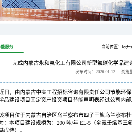
节能服务
当前位置：
ky
完成内蒙古永和氟化工有限公司新型氟碳化学品建
发布时间：2026-01-12 浏览
近日，由内蒙古中实工程招标咨询有限责任公司节能环保
学品建设项目固定资产投资项目节能声明表经过公司内部
该项目位于内蒙古自治区乌兰察布市四子王旗乌兰察布杜尔
：本项目建设规模为：200 吨/年 EL-5（全氟壬烯基三氟乙醚）
基戊烷）。