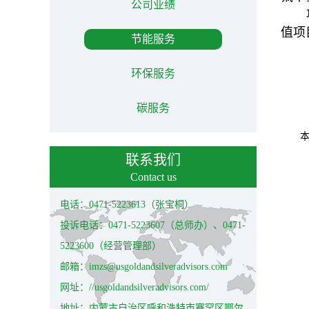
公司业绩
值项目
节能服务
环保服务
碳服务
联系我们
Contact us
电话：0471-5223613（张宝桐）
投诉电话：0471-5223607（总师办）、0471-
5223600（经营管理部）
邮箱：imzs@usgoldandsilveradvisors.com
网址：//usgoldandsilveradvisors.com/
地址：内蒙古自治区呼和浩特市赛罕区鄂尔