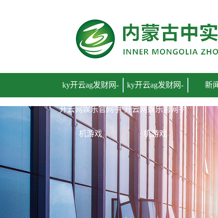
ky开云ag发财网-开云网娱乐官网手机游戏
ky开云ag发财网-
ky开云ag发财网-
新
开云网娱乐官网手
开云网娱乐官网手
机游戏
机游戏