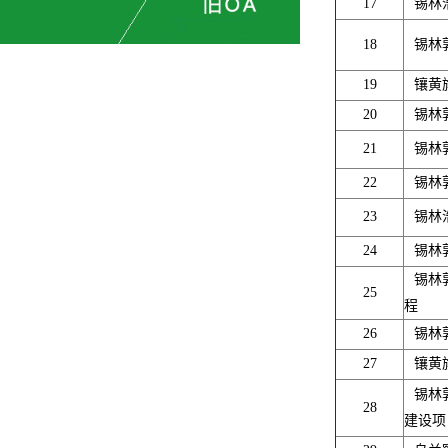
17
锡林
18
锡林
19
镶黄
20
锡林
21
锡林
22
锡林
23
锡林
24
锡林
锡林
25
程
26
锡林
27
镶黄
锡林
28
建设项