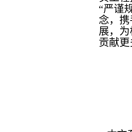
“严谨
念，携
展，为
贡献更