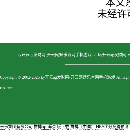
本文
未经许
ky开云ag发财网-开云网娱乐官网手机游戏
/
ky开云ag发财
Copyright © 2002-2026 ky开云ag发财网-开云网娱乐官网手机游戏 All right
reserved.
米乐集团有限公司
拼搏app最新版下载-拼搏（中国）
NBA比分竞猜预测